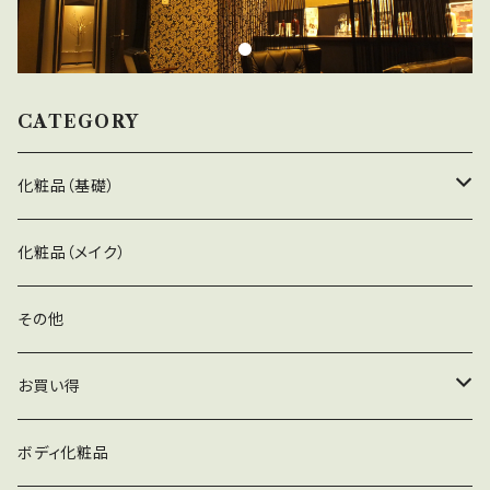
成分「スクワラン※1」を素早く角層に届けて次の
美容液の更なる浸透※2を促します。香りは天然
ローズエキス配合※1。 ※1全て潤い成分 ※2
浸透は角質層まで
CATEGORY
化粧品（基礎）
洗顔料
化粧品（メイク）
化粧水
その他
化粧水
美容液
お買い得
ローションマスク
乳液、クリーム
リピート割引商品
ボディ化粧品