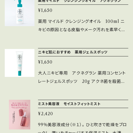
薬用マイルド クレンジングオイル アクネグラン
効成分配合で、赤みのあるお肌や繰り返すニキ
¥1,650
ビ肌におススメ
薬用 マイルド クレンジングオイル 100ml ニ
キビの原因となる皮脂やメーク汚れを素早く浮
き上がらせます。 ■厚みのあるプロテクトオイル
が、メーク落としの摩擦を軽減し、肌のうるおい
ニキビ肌におすすめ 薬用ジェルスポッツ
を守りながらやさしく洗いあげます。メドウフォー
¥1,650
ム油 ■ぬるつかずにさっと洗い流せるので、クレ
ンジングオイルの洗い残しを防ぎます。 ■サリチ
大人ニキビ専用 アクネグラン 薬用コンセント
ル酸がアクネ菌を殺菌し、ニキビを防ぎます。 全
レートジェルスポッツ 20g アクネ菌を殺菌し、
成分表記 有効成分; ｻﾘﾁﾙ酸､ ｸﾞﾘﾁﾙﾚﾁﾝ酸ｽﾃｱﾘ
皮脂バランスを整えて炎症を抑え、ニキビを防ぐ
ﾙ、 その他の成分; 2-ｴﾁﾙﾍｷｻﾝ酸ｾﾁﾙ､ ｲｿｽﾃｱﾘﾝ
部分用化粧品。出来てしまったニキビにはこれ！
ミスト美容液 モイストフィットミスト
酸ﾎﾟﾘｵｷｼｴﾁﾚﾝｸﾞﾘｾﾘﾙ､ ﾃﾞｶﾒﾁﾙｼｸﾛﾍﾟﾝﾀｼﾛｷｻﾝ､
潤い、殺菌、抗炎症。ビダミンC誘導体の働きで、
流動ｲｿﾊﾟﾗﾌｨﾝ､ 精製水､ ﾀﾞｲｽﾞｴｷｽ､ ﾒﾄﾞｳﾌｫｰﾑ
¥2,420
ニキビ跡の美白作用も
油､ ｵｳｺﾞﾝｴｷｽ､ ﾓﾓ葉ｴｷｽ､ ﾋｷｵｺｼｴｷｽ(1)､ d-δ-ﾄ
99％美容液成分（※１）。 ひと吹きで乾燥をブロ
ｺﾌｪﾛｰﾙ､ 1,3-ﾌﾞﾁﾚﾝｸﾞﾘｺｰﾙ､ ｲｿｽﾃｱﾘﾝ酸､ ｴﾀﾉｰ