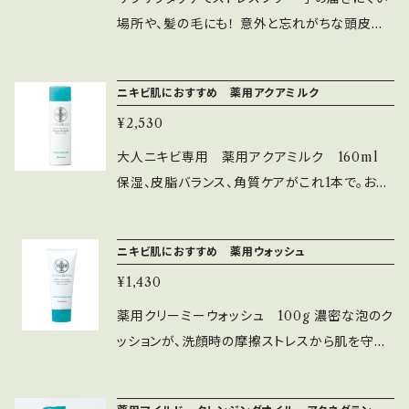
場所や、髪の毛にも！ 意外と忘れがちな頭皮や
髪の毛、首の後ろ 簡単に塗り直しが出来るので、
バッグに携帯してササッとスプレー ベタつきも
ニキビ肌におすすめ 薬用アクアミルク
濡れることもありません 外出先でお顔にささっ
¥2,530
と 男性にも女性にもおすすめ ゴルフの最中に
も良いですよ （日やけ止めスプレー） SPF50 P
大人ニキビ専用 薬用アクアミルク 160ml
A++++ 顔・からだ用 クレンジング不要
保湿、皮脂バランス、角質ケアがこれ1本で。お手
入れステップを減らすことで肌への負担を軽減。
潤いを与えるとともにホルモンバランスを整え、
ニキビ肌におすすめ 薬用ウォッシュ
大人ニキビの出来にくい肌をキープ。厚くなった
¥1,430
角質を柔らかく、角栓つまりも予防。殺菌成分が
配合されているのも、ニキビ専用化粧品ならで
薬用クリーミーウォッシュ 100g 濃密な泡のク
は
ッションが、洗顔時の摩擦ストレスから肌を守り、
古い角質や毛穴に詰まった皮脂や油汚れをしっ
かり落とします。潤いを守る洗い上がりと殺菌有