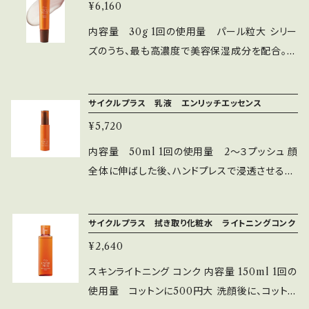
ヘキシルグリセリン（保湿成分）、オクタカプリル
¥6,160
落とします すすいだ後、しっとり、ふっくら、柔ら
酸ポリグリセリル-6（油性基剤）、クエン酸、クエ
かい肌に。気になる毛穴の黒ずみを溶かす効果
内容量 30g 1回の使用量 パール粒大 シリー
ン酸Nａ（pH調整剤）、PEG-50水添ヒマシ油、
も 石油系界面活性剤不使用 ◾️配合成分 マカダ
ズのうち、最も高濃度で美容保湿成分を配合。豊
PPG-6デシルテトラデセス-30（可溶化剤）
ミアナッツオイル ピクノジュール メイク落とし
かなコクでハリ・弾力のある肌に整えます 保湿
オイルクレンジング （クレンジング 毛穴 汚れ落
型と維持型、２種類のビタミンC誘導体配合で、
サイクルプラス 乳液 エンリッチエッセンス
とし 化粧落とし スキンケア クリア 化粧落とし
長時間保湿効果を発揮します 安定型レチノール
無着色 無香料）
¥5,720
配合で、しわ改善効果が期待できます ◾️配合成
分 保湿型/持続型ビタミンC誘導体 EGF/FGF
内容量 50ml 1回の使用量 2〜３プッシュ 顔
ペプチド 安定型レチノール セラミド 保湿クリー
全体に伸ばした後、ハンドプレスで浸透させる
ム （ビタミンC誘導体 モイスチャークリーム フェ
化粧水、美容液の後に使用 エンリッチエッセンス
イスクリーム 乾燥肌着 無着色 無香料）
サイクルプラス （モイスチャーローション ビタミ
サイクルプラス 拭き取り化粧水 ライトニングコンク
ンC誘導体 乳液 無着色 無香料） 肌の保水力を
¥2,640
強力にするセラミドと保湿効果の高い保湿型ビ
タミンC誘導体を配合した美容乳液 肌表面から
スキンライトニング コンク 内容量 150ml 1回の
深部まで潤いで満たし、キメの整った、しっとり滑
使用量 コットンに500円大 洗顔後に、コットン
らかな肌に導きます ◾️配合成分 保湿型ビタミン