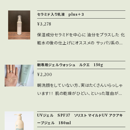
チャー。 ベトつかず男女ともにお使いいただけ
ーブエッセンス＜美容液＞ NET:30ml 全成分
ます。 どんな化粧品を使ったら良いのか分から
水、ＢＧ、グリセリン、ソルビトール、ペンチレング
セラミド入り乳液 plus＋３
ない そんな方におすすめ。リーズナブルなので
リコール、ヒト脂肪細胞順化培養液、白金、ニコ
¥3,278
たっぷり毎日ご使用いただけます。 乾燥肌 敏感
チンアミドモノヌクレオチド、エチルメチルピリミ
肌 の方にお勧めです
保湿成分セラミドを中心に 油分をプラスした 化
ドキノリンジオン、フラーレン、リンゴ果実培養細
粧水の後の仕上げにオススメの サッパリ系の乳
胞エキス、ブドウ果実細胞エキス、チオクト酸、タ
液クリーム ベタつきがなく サラッとした仕上が
チジャコウソウ花／葉／茎エキス、カミツレ花／
りになるので 男性にも人気のアイテムです 毎
葉エキス、ニオイテンジクアオイエキス、ハナハッ
朝専用ジェルウォッシュ ルクエ 150g
日の肌ケアにおススメです パルファム.メンバー
カ花エキス、オニサルビアエキス、レモングラスエ
¥2,200
様は、更に５％OFFとなります （パルファム.メン
キス、ショウガ根茎エキス、トウキ根エキス、オタ
バー様とは、エステティックサロンパルファム.に
朝洗顔をしていない方、実はたくさんいらっしゃ
ネニンジン根エキス、ロブスターコーヒーノキ種
て5,000円の入会金を支払われている会員様の
います！！ 肌の乾燥がひどい、といった理由が無
子エキス、グリチルリチン酸２Ｋ、カンゾウ根エキ
ことです） お買い物の際、クーポンコード「parfu
い限りは、毛穴汚れの要因ともなりますので 朝
ス、オリーブ葉エキス、水溶性プロテオグリカン、
memember」 をご入力下さい メンバー様以外
洗顔はおすすめします が、 朝の忙しい時間に、
ツルレイシ果実エキス、マグワ根皮エキス、サッ
UVジェル SPF37 ソリスト マイルドUV アクアキ
はご利用いただけません 店頭にて受け取られる
泡を立てて洗顔をする！？ 朝からギシギシの肌
カロミセスセレビシアエエキス、クズ根エキス、
ープジェル 180ml
方は 送料が発生しません
で乾燥が気になる！？ のも分かります そこで、
ローヤルゼリーエキス、クロレラエキス、アロエ