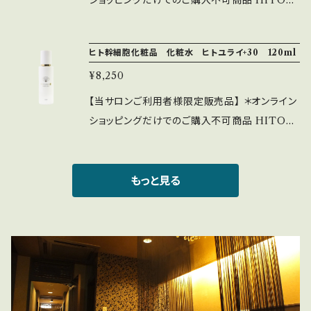
ショッピングだけでのご購入不可商品 HITOY
■使い方 1回の使用量は500円玉大を目安に、
URAI+30 Premium Clear Serum-プレミア
顔全体になじませた後、さらに気になる部分に
ム クリア セラム 【商品特徴】 サラッとした触感
重ね付けすることで、集中ケアが可能です。 お肌
ヒト幹細胞化粧品 化粧水 ヒトユライ+30 120ml
と、しっとりを感じられる浸透美容液 スペインで
を元気に保ちたい方、透明感を求める方におす
¥8,250
は塗るボトックスといわれる植物由来の6つのア
すめです。サイクルプラス ビタミンC美容液を
ミノ酸が結合したアルジレリンが気分を引き上
日々のスキンケアに取り入れ、明るく艶やかな素
【当サロンご利用者様限定販売品】 ＊オンライン
げ、バーシカンとの相乗効果で透明で明るいトー
肌を手に入れましょう！
ショッピングだけでのご購入不可商品 HITOY
ンを演出します。また、KGF、EGF、IGF、PDG
URAI+30 Premium Lotion-プレミアム ロー
F、FGF、NGF、TGFなど成長因子も多く含み、
ション- 伸びが良くベトつかず、大容量で朝晩た
エイジング美容液としての効果を発揮します。さ
っぷりと使用できます 朝晩４プッシュづつが店
もっと見る
らに演出を支える技術は、原料をナノカプセル
長おすすめ！ それでも３ヶ月以上は持つ大容量
（リポソーム化）にして角層への浸透を深めます。
化粧水はたっぷり使用したいですよね！ いずれ
にも、ヒト幹細胞培養液、ハイブリッド２種配合
【商品特徴】 ヒト由来幹細胞培養液など、次の化
粧品の浸透力※2をより高めるためのブースタ
ー化粧水。「ヒト由来幹細胞培養液※1」と保湿