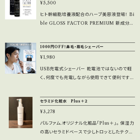
¥5,500
ヒト幹細胞培養液配合のハーブ美容液登場！ Bi
ble GLOSS FACTOR PREMIUM 新成分
デアザフラビン 配合！美しさをよりクリアに実
感。 ご使用方法 朝晩の洗顔後スキンケアの最初
1000円OFF！鼻毛・眉毛シェーバー
に、1回1円玉大を目安に適量を手に取り、お顔全
¥1,980
体になじませてください。 お好みに合わせてご
使用の量や回数を増やしてください。全身にもお
USB充電式シェーバー 乾電池ではないので軽
使いいただけます。 ・白金ナノ化ヒト脂肪細胞培
く、何度でも充電しながら使用できて便利です
養液 ・海洋成分 ・自然栽培ハーブ成分 ・NMN
パルファム店内でも施術で使用しています アタ
・デアザフラビン 他 通常の美容液だとついつい
ッチメントを交換することで、鼻毛シェーバーに
セラミド化粧水 Plus＋２
ケチケチ使ってしまいがちですが 遠慮なくたっ
も、眉毛や産毛剃りシェーバーにも使い分けが
ぷり使える！ 首のお手入れにもお勧めです 白金
¥3,278
可能です 定価2980円（税込）
ナノ化ヒト脂肪細胞順化培養液（保湿） 配合美
パルファム.オリジナル化粧品「Plus＋」。 保湿力
容液 Bible GLOSS FACTOR PREMIUM
の高いセラミドベースで少しトロッとしたテクス
販売名：バイブルグロスファクタープレミアム ハ