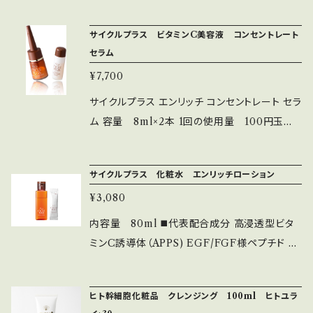
でお顔を拭き取り余分な角質を落とし、次の化
C誘導体 EGF/FGFペプチド セラミド
粧品が導入しやすい環境を作ります ふきとり 化
サイクルプラス ビタミンC美容液 コンセントレート
粧水 ビタミンC 誘導体ブースター ローション
セラム
水分 保湿 無着色 無香料 くすみの原因となる
¥7,700
古い角質や毛穴の汚れをやさしく取り除き、APP
S化粧品がチカラを発揮しやすく、かつ他の美容
サイクルプラス エンリッチ コンセントレート セラ
成分も巡りやすい状態へと肌を整えます ベニバ
ム 容量 8ml×2本 1回の使用量 100円玉大
ナインゲン種子エキスやヨクイニンネキスが角
顔全体に馴染ませた後、更に適量を気になる部
質を柔らかくし、肌荒れを防ぎます ◾️配合成分
分に重ねづけします ＊お持ちのイオン導入機で
サイクルプラス 化粧水 エンリッチローション
浸透保湿型ビタミンC誘導体 ベニバナインゲン
使用可能 2剤式 美容液 保湿 高浸透型 ビタミ
種子エキス ヨクイニンエキス
¥3,080
ンC誘導体 APPS ビタミンC モイスチャーセラ
ム VCセラム 無着色 無香料 高浸透型ビタミン
内容量 80ml ◼️代表配合成分 高浸透型ビタ
C誘導体（APPS）を高濃度配合。ハリと透明感の
ミンC誘導体（APPS) EGF/FGF様ペプチド 水
ある肌に整える集中美容液 紫外線ダメージや
溶性ビタミンE誘導体 混ぜる化粧水 エンリッチ
乾燥、くすみ、ハリ不足などにマルチにアプロー
ローション 2剤式 （APPS 高浸透型ビタミンC
ヒト幹細胞化粧品 クレンジング 100ml ヒトユラ
チ。 更に早く、もっと美しくを叶える 高濃度のAP
誘導体 ビタミンC誘導体 VCローション 無着色