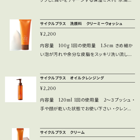
ックし、潤いをチャージする保湿ミスト。 水滴が
ﾙ､ ｸﾞﾘｾﾘﾝﾓﾉ2-ｴﾁﾙﾍｷｼﾙｴｰﾃﾙ､ ﾌｪﾉｷｼｴﾀﾉｰﾙ サ
細かく、ふんわりと心地よい使用感で、ムラなく
リチル酸（殺菌有効成分）グリチルレチン酸誘導
均一に潤いをチャージします。 日中の乾燥対策
体（消炎有効成分）ダイズエキス（保湿成分）無
サイクルプラス 洗顔料 クリーミーウォッシュ
やメイク崩れ予防に。 使い方日中の乾燥が気に
香料・無鉱物オイル・無タール系色素 ★パルファ
¥2,200
なる時やお化粧直しの時に、メイクの仕上げにお
ム.メンバー様は さらにここから5%引きとなりま
使いください。顔から30cm位はなし、スプレー
内容量 100g 1回の使用量 1.5cm きめ細か
す （パルファム.メンバー様とは、エステティック
し、手のひらでおさえるようになじませます。 ５つ
い泡が汚れや余分な皮脂をスッキリ洗い流しま
サロンパルファム.にて5,000円の入会金を支払
のフリー：無香料・無鉱物オイル・無タール系色
す もっちりと弾力のある泡立ちで肌に負担をか
われている会員様のことです）
素・無エチルアルコール・無パラペン（防腐剤）
けません ヨクイニンエキス配合で、しっとりとし
サイクルプラス オイルクレンジング
※１水（水性基剤）、BG、グリセリン、PEG-75、
た洗い上がりです ◾️配合成分 サボンソウエキス
加水分解コメヌカエキス、トコフェロール、ハイブ
¥2,200
ヨクイニンエキス クリーミィウォッシュ 泡洗顔
リッドローズ花エキス、タベブイアインぺチギノサ
洗顔フォーム ビタミンC スキンケア フェイスケ
内容量 120ml 1回の使用量 2〜３プッシュ ・
樹皮エキス、ヒアルロン酸Nａ、セラミドNG、サ
ア 洗顔 洗顔料 無着色 無香料 高浸透型ビタミ
手や顔が乾いた状態でお使い下さい ・クレンジ
クシノイルアテロコラーゲン、スクワラン、ヒアル
ンC誘導体 APPS
ング後は洗顔料での洗顔が必要です ・まつ毛エ
ロン酸ヒドロキプスロピルトリモニウム、アルテ
クステには不向きです 厚みのあるオイルが滑る
ロモナス発酵エキス、メチルグルセス-10、エチル
サイクルプラス クリーム
ように伸び、肌に負担をかけずに汚れをスッキリ