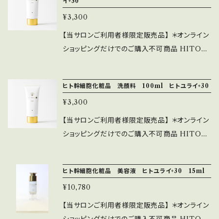
イ+30
PSを肌に届けるため、凍結乾燥したパウダーと
無香料） 美容液レベルの贅沢な美容成分配合。
エッセンスを混ぜる２剤式 ## サイクルプラス
¥3,300
長時間潤いを保ち、透明感のある肌に整える 従
ビタミンC美容液 コンセントレートセラム 30
来の100倍の浸透力を持つ高浸透型ビタミンC
【当サロンご利用者様限定販売品】 ＊オンライン
ml 美肌を叶える贅沢な1本！ サイクルプラス
誘導体（APPS)配合 紫外線ダメージやくすみ、
ショッピングだけでのご購入不可商品 HITOY
ビタミンC美容液 コンセントレートセラムは、
ハリ不足などにマルチにアプローチ 1番良い状
URAI+30 Premium cleansing-プレミアム
高浸透型ビタミンC誘導体（APPS）をはじめと
態で肌に届けるために２剤式、1ヶ月使い切りの
クレンジング- 「しっかり落とす＝肌に負担をか
した美容成分がたっぷり配合されています。肌に
ヒト幹細胞化粧品 洗顔料 100ml ヒトユライ+30
スタイル 1回の使用量：500円玉大 顔全体にな
ける」というメイク落としの常識を覆す新発想ク
スッと馴染むテクスチャーが特徴で、潤いを与え
じませた後、さらに気になる部分に重ね付け
¥3,300
レンジング。 適量を手に取り、お顔全体に広げ、
ながら透明感のある肌へと導きます。 ■特徴的
よくメイクとなじませた後、水またはぬるま湯で
【当サロンご利用者様限定販売品】 ＊オンライン
な成分 ・高浸透型ビタミンC誘導体（APPS） 従
洗い流してください。お肌に異常が生じていない
ショッピングだけでのご購入不可商品 HITOY
来のビタミンCよりも100倍の浸透力を持ち、紫
かよく注意してご使用ください。 お肌に合わない
URAI+30 Premium Washing-プレミアム ウ
外線ダメージやくすみ、ハリ不足にマルチにアプ
時はご使用をおやめください。
ォッシング- もっこもこの泡立ち！ 洗うだけで本
ローチします。 ・EGF/FGF様ペプチド 肌のバリ
ヒト幹細胞化粧品 美容液 ヒトユライ+30 15ml
格エイジングケアを実現。“美容液で洗う”をコン
ア機能をサポートし、エイジングケア効果を発揮
¥10,780
セプトに美容成分をたっぷり配合した豊かでキ
します。 ・水溶性ビタミンE誘導体 抗酸化作用に
メ細やかなフォームウォッシュ。
【当サロンご利用者様限定販売品】 ＊オンライン
優れており、肌の老化を防ぐお手伝いをします。