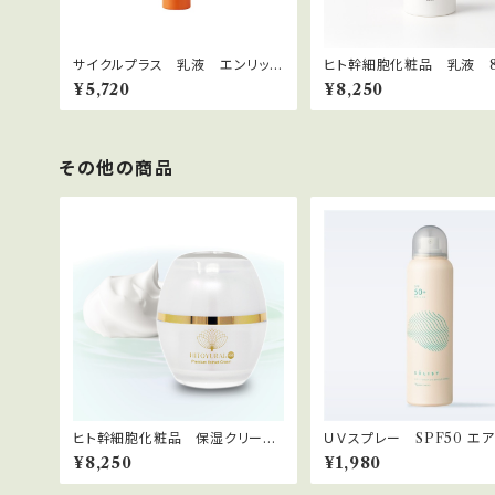
サイクルプラス 乳液 エンリッチ
ヒト幹細胞化粧品 乳液 8
エッセンス
ヒトユライ+30
¥5,720
¥8,250
その他の商品
ヒト幹細胞化粧品 保湿クリー
ＵＶスプレー SPF50 エアリータ
ム 30g ヒトユライ+30
ッチUVシールドスプレー
¥8,250
¥1,980