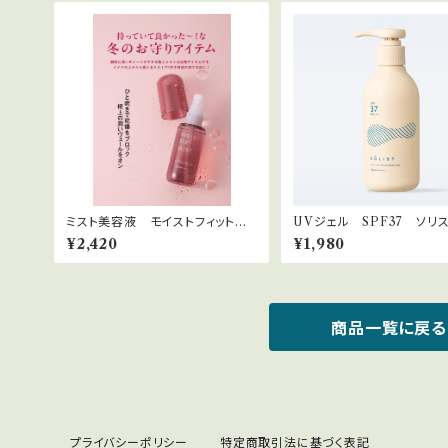
ミスト美容液 モイストフィットミ
UVジェル SPF37 ソリス
スト
イルドUV アクアキープジェ
¥2,420
¥1,980
80ml
商品一覧に戻る
プライバシーポリシー
特定商取引法に基づく表記