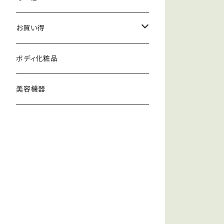
化粧水
美容液
お買い得
ローションマスク
乳液、クリーム
リピート割引商品
ボディ化粧品
パック
セット割引商品
美容機器
キャンペーン中