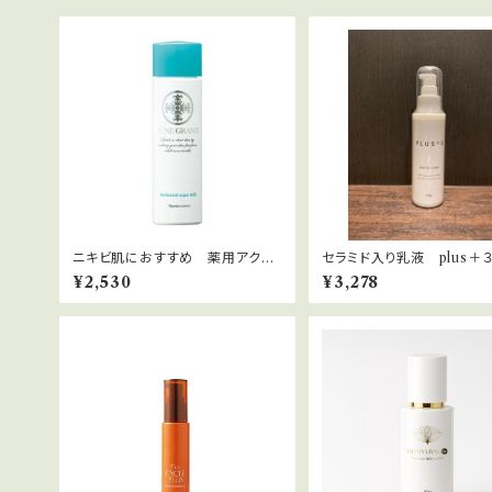
ニキビ肌におすすめ 薬用アクア
セラミド入り乳液 plus＋
ミルク
¥2,530
¥3,278