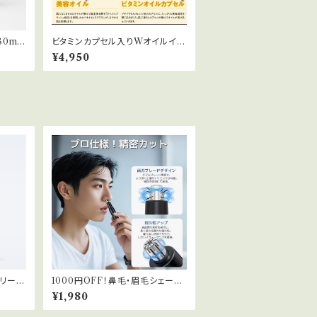
0ml
ビタミンカプセル入りWオイルイン
クリーム
¥4,950
1000円OFF！鼻毛・眉毛シェーバ
ー
¥1,980